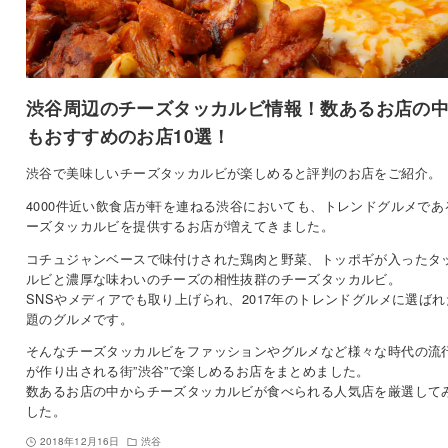
渋谷周辺のチーズタッカルビ情報！数あるお店の
もおすすめのお店10選！
渋谷で美味しいチーズタッカルビが楽しめると評判のお店をご紹介。
4000件近い飲食店が軒を連ねる渋谷においても、トレンドグルメであ
ーズタッカルビを提供するお店が増えてきました。
コチュジャンベースで味付けされた鶏肉と野菜、トッポギが入ったタ
ルビと濃厚な味わいのチーズの相性抜群のチーズタッカルビ。
SNSやメディアでも取り上げられ、2017年のトレンドグルメに選ばれ
題のグルメです。
そんなチーズタッカルビをファッションやグルメなど様々な時代の流
が作り出される街”渋谷”で楽しめるお店をまとめました。
数あるお店の中からチーズタッカルビが食べられる人気店を厳選して
した。
2018年12月16日
渋谷