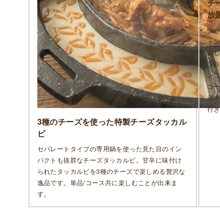
チ
放
チ
ォ
楽
ン
ン
コー
意
行
3種のチーズを使った特製チーズタッカル
ビ
セパレートタイプの専用鍋を使った見た目のイン
パクトも抜群なチーズタッカルビ。甘辛に味付け
られたタッカルビを3種のチーズで楽しめる贅沢な
逸品です。単品/コース共に楽しむことが出来ま
す。