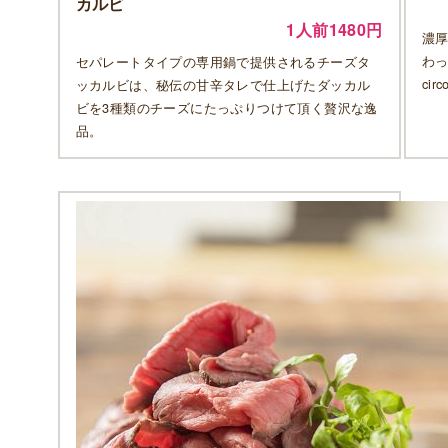
カルビ
1人前1480円
濃
わ
セパレートタイプの専用鍋で提供されるチーズタ
ci
ッカルビは、秘伝の甘辛タレで仕上げたダッカル
ビを3種類のチーズにたっぷりつけて頂く贅沢な逸
品。