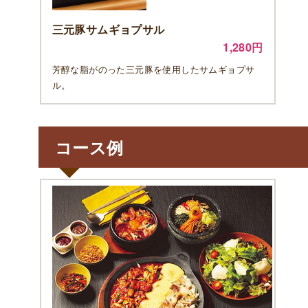
三元豚サムギョプサル
1,280円
芳醇な脂がのった三元豚を使用したサムギョプサ
ル。
コース例