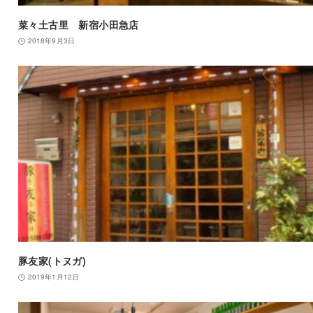
菜々土古里 新宿小田急店
2018年9月3日
豚友家(トヌガ)
2019年1月12日