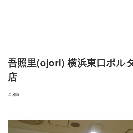
吾照里(ojori) 横浜東口ポル
店
横浜