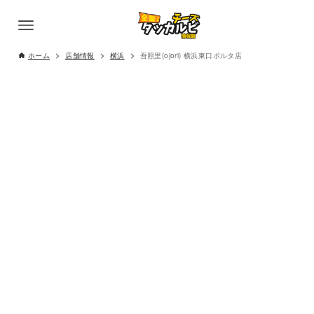
ホーム
店舗情報
横浜
吾照里(ojori) 横浜東口ポルタ店